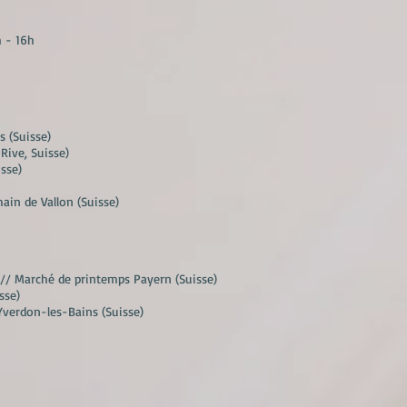
h - 16h
 (Suisse)
-Rive, Suisse)
isse)
ain de Vallon (Suisse)
U // Marché de printemps Payern (Suisse)
sse)
'Yverdon-les-Bains (Suisse)