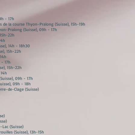
9h - 17h
s de la course Thyon-Pralong (Suisse), 15h-19h
hyon-Pralong (Suisse), 09h - 17h
 15h-22h
14h
sse), 14h - 18h30
se), 15h-22h
 14h
 - 17h
se), 15h-22h
 14h
(Suisse), 09h - 17h
Suisse), 09h - 18h
erre-de-Clage (Suisse)
se)
sse)
e-Lac (Suisse)
ouilles (Suisse), 13h-15h