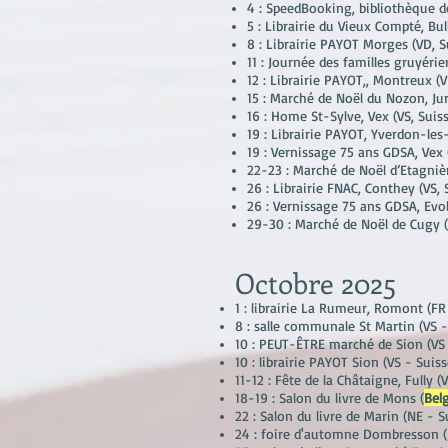
4 : SpeedBooking, bibliothèque d
5 : Librairie du Vieux Compté, Bul
8 : Librairie PAYOT Morges (VD
, 
11 : Journée des familles gruyérie
12 : Librairie PAYOT,, Montreux (
15 : Marché de Noël du Nozon, Jur
16 : Home St-Sylve, Vex (VS
, Suis
19 : Librairie PAYOT, Yverdon-les
19 : Vernissage 75 ans GDSA, Vex 
22-23 : Marché de Noël d’Etagniè
26 : Librairie FNAC, Conthey (VS
,
26 : Vernissage 75 ans GDSA, Evo
29-30 : Marché de Noël de Cugy 
Octobre
2025
1 : librairie La Rumeur, Romont (FR 
8 : salle communale St Martin (VS -
10 : PEUT-ÊTRE marché de Sion (VS 
10 : librairie PAYOT Sion (VS - Suiss
11-12 : Fête de la Châtaigne, Fully (
18-19 : Salon du livre de Mons (
Bel
22 : Salon du livre de Marin (NE - S
24 : foire d'automne Dombresson (N