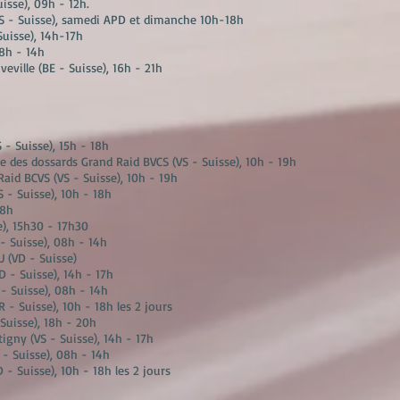
isse), 09h - 12h.
S - Suisse), samedi APD et dimanche 10h-18h
Suisse), 14h-17h
08h - 14h
eville (BE - Suisse), 16h - 21h
S - Suisse), 15h - 18h
e des dossards Grand Raid BVCS (VS - Suisse), 10h - 19h
Raid BCVS (VS - Suisse), 10h - 19h
S - Suisse), 10h - 18h
18h
se), 15h30 - 17h30
- Suisse), 08h - 14h
U (VD - Suisse)
D - Suisse), 14h - 17h
- Suisse), 08h - 14h
 - Suisse), 10h - 18h les 2 jours
 Suisse), 18h - 20h
tigny (VS - Suisse), 14h - 17h
- Suisse), 08h - 14h
 - Suisse), 10h - 18h les 2 jours