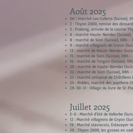
Août
2025
1er : marché Les Collons (Suisse), 0
2 : Thyon 2000, remise des dossard
3 : Pralong, arrivée de la course T
6 : marché Haute-Nendaz (Suisse),
8 : marché de Sion (Suisse), 08h - 
9 : marché villageois de Gryon (Sui
13 : marché de Haute-Nendaz (Suis
15 : marché de Sion (Suisse), 08h -
16 : marché de Torgon (Suisse), 10h
20 : marché de haute-Nendaz (Suis
22 : marché de Sion (Suisse), 08h -
23 : marché artisanal de Châtillens 
24 : Riddes, marché des papillons (
29-30-31 : Village du livre de St-Pi
Juillet
2025
5-6 : Marché d'été de Vallorbe (Suis
12 : Marché villageois de Gryon (Sui
19 : Marché staviacois, Estavayer-l
20 : Thyon 2000, les gosses en vadr