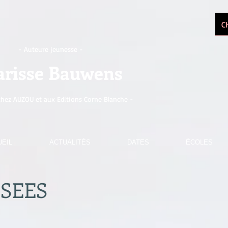
C
- Auteure jeunesse -
arisse Bauwens
chez AUZOU et aux Editions Corne Blanche -
EIL
ACTUALITÉS
DATES
ÉCOLES
SSEES