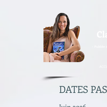
Cl
- Publiée 
ACCU
DATES PA
Juin 2026