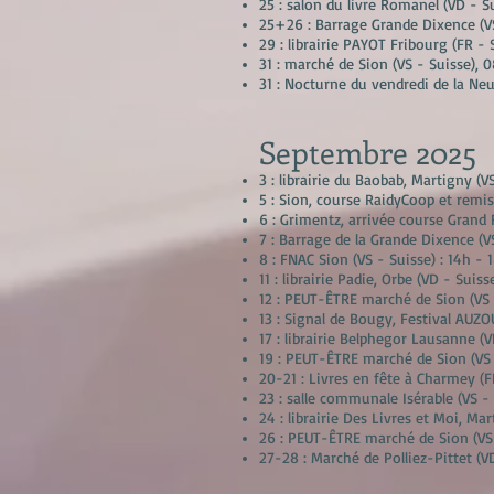
25 : salon du livre Romanel (VD - Su
25+26 : Barrage Grande Dixence (V
29 : librairie PAYOT Fribourg (FR - 
31 : marché de Sion (VS - Suisse), 
31 : Nocturne du vendredi de la Neuv
Septembre
2025
3 : librairie du Baobab, Martigny (V
5 : Sion, course RaidyCoop et remis
6 : Grimentz, arrivée course Grand 
7 : Barrage de la Grande Dixence (V
8 : FNAC Sion (VS - Suisse) : 14h - 
11 : librairie Padie, Orbe (VD - Suis
12 : PEUT-ÊTRE marché de Sion (VS 
13 : Signal de Bougy, Festival AUZO
17 : librairie Belphegor Lausanne (V
19 : PEUT-ÊTRE marché de Sion (VS 
20-21 : Livres en fête à Charmey (FR
23 : salle communale Isérable (VS -
24 : librairie Des Livres et Moi, Mar
26 : PEUT-ÊTRE marché de Sion (VS 
27-28 : Marché de Polliez-Pittet (VD