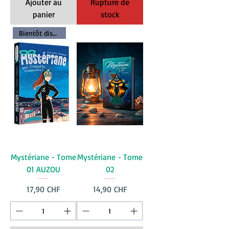
Ajouter au
Rupture de
panier
stock
Bientôt dispo
Mystériane - Tome
Mystériane - Tome
01 AUZOU
02
Prix
Prix
17,90 CHF
14,90 CHF