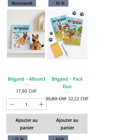
Nouveauté
- 10 %
Brigand - Album3
Brigand - Pack
Duo
Prix
17,90 CHF
Prix original
Prix promotionnel
35,80 CHF
32,22 CHF
Ajouter au
Ajouter au
panier
panier
- 15 %
- 66%