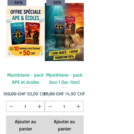
- 66%
- 50%
Mystériane - pack
Mystériane - pack
APE et écoles
duo 1 (lac-lion)
Prix original
Prix promotionnel
Prix original
Prix promotionnel
150,00 CHF
50,00 CHF
29,80 CHF
14,90 CHF
Ajouter au
Ajouter au
panier
panier