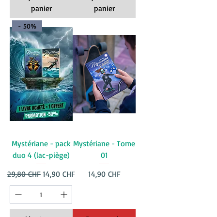
panier
panier
- 50%
Mystériane - pack
Mystériane - Tome
duo 4 (lac-piège)
01
Prix original
Prix promotionnel
Prix
29,80 CHF
14,90 CHF
14,90 CHF