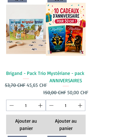
Brigand - Pack Trio
Mystériane - pack
ANNIVERSAIRES
Prix original
Prix promotionnel
53,70 CHF
45,65 CHF
Prix original
Prix promotionnel
150,00 CHF
50,00 CHF
Ajouter au
Ajouter au
panier
panier