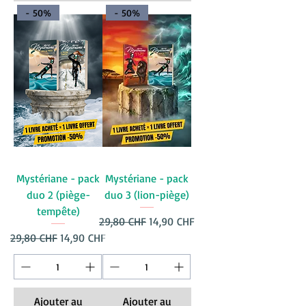
- 50%
- 50%
Mystériane - pack
Mystériane - pack
duo 2 (piège-
duo 3 (lion-piège)
tempête)
Prix original
Prix promotionnel
29,80 CHF
14,90 CHF
Prix original
Prix promotionnel
29,80 CHF
14,90 CHF
Ajouter au
Ajouter au