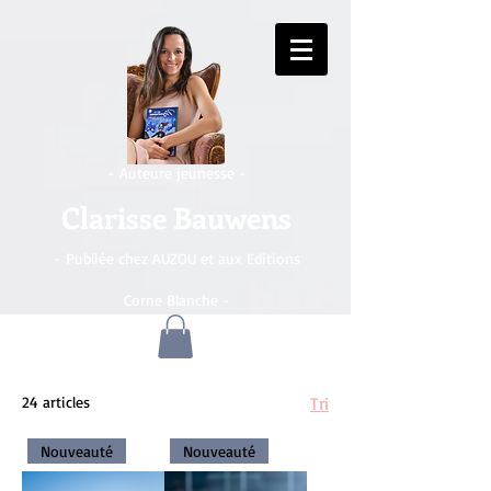
- Auteure jeunesse -
Clarisse Bauwens
- Publiée chez AUZOU et aux Editions
Corne Blanche -
CHF (CHF)
24 articles
Tri
Nouveauté
Nouveauté