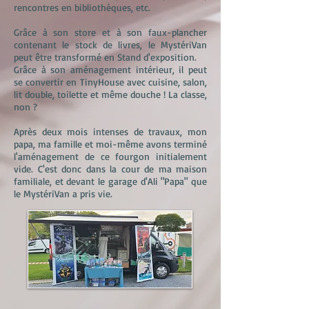
rencontres en bibliothèques, etc.
Grâce à son store et à son faux-plancher
contenant le stock de livres, le MystériVan
peut être transformé en Stand d'exposition.
Grâce à son aménagement intérieur, il peut
se convertir en TinyHouse avec cuisine, salon,
lit double, toilette et même douche ! La classe,
non ?
Après deux mois intenses de travaux, mon
papa, ma famille et moi-même avons terminé
l'aménagement de ce fourgon initialement
vide. C'est donc dans la cour de ma maison
familiale, et devant le garage d'Ali "Papa" que
le MystériVan a pris vie.