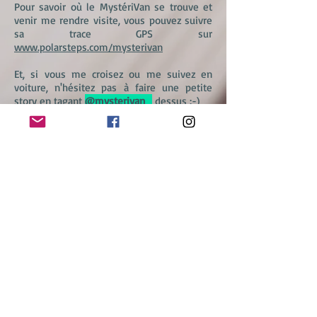
Pour savoir où le MystériVan se trouve et
venir me rendre visite, vous pouvez suivre
sa trace GPS sur
www.polarsteps.com/mysterivan
Et, si vous me croisez ou me suivez en
voiture, n'hésitez pas à faire une petite
story en tagant
@mysterivan_
dessus :-)
A bientôt, sur les routes du Monde.
Clarisse