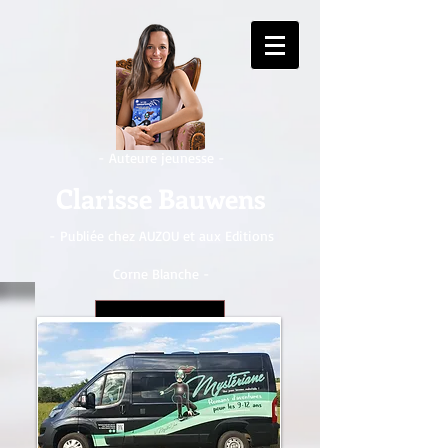
- Auteure jeunesse -
Clarisse Bauwens
- Publiée chez AUZOU et aux Editions
Corne Blanche -
CHF (CHF)