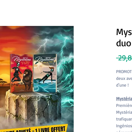
Mys
duo 
 29,
PROMOTI
deux ave
d'une !
Mystéria
Premièr
Mystéria
trafiqua
Ingénios