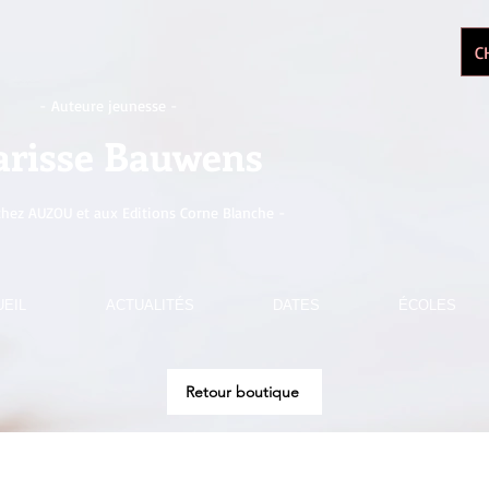
C
- Auteure jeunesse -
arisse Bauwens
chez AUZOU et aux Editions Corne Blanche -
EIL
ACTUALITÉS
DATES
ÉCOLES
Retour boutique