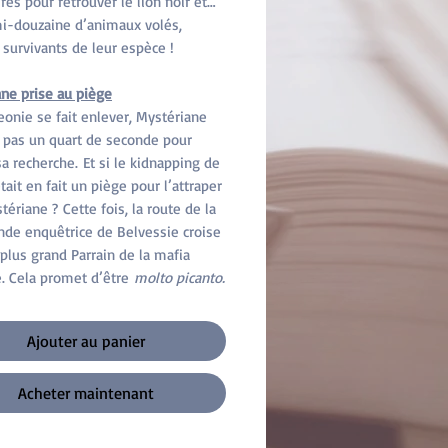
res pour retrouver le lion noir et…
i-douzaine d’animaux volés,
 survivants de leur espèce !
ne prise au piège
onie se fait enlever, Mystériane
 pas un quart de seconde pour
 sa recherche. Et si le kidnapping de
tait en fait un piège pour l’attraper
tériane ? Cette fois, la route de la
nde enquêtrice de Belvessie croise
 plus grand Parrain de la mafia
e. Cela promet d’être
molto picanto.
Ajouter au panier
Acheter maintenant