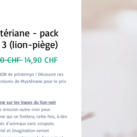
tériane - pack
3 (lion-piège)
Prix
Prix
80 CHF 
14,90 CHF
original
promotionnel
ON de printemps ! Découvre ces
ntures de Mystériane pour le prix
ne sur les traces du lion noir
e mission outre-mer pour
ne qui se frottera, cette fois, à des
nts d’animaux sans scrupule.
ité et imagination seront