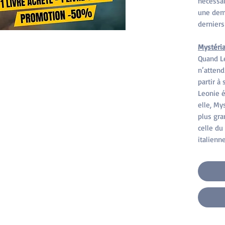
nécessai
une dem
derniers
Mystéria
Quand Le
n’attend
partir à
Leonie é
elle, Mys
plus gra
celle du
italienn