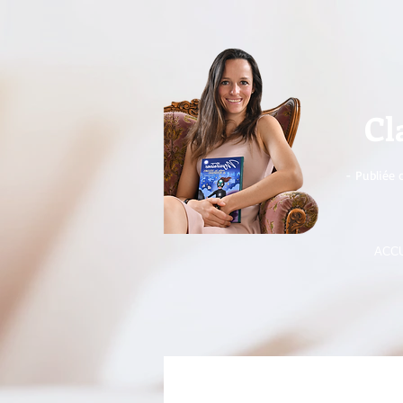
Cl
- Publiée 
ACCU