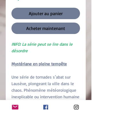
Ajouter au panier
Acheter maintenant
INFO: La série peut se lire dans le
désordre
Mystériane en pleine tempête
Une série de tornades s’abat sur
Lausève, plongeant la ville dans le
chaos. Phénomène météorologique
inexplicable ou intervention humaine
? Cette femme qui se fait appeler
Twister et prétend être l’auteure de
ces monstres de vent est-elle
vraiment derrière tout ça ?