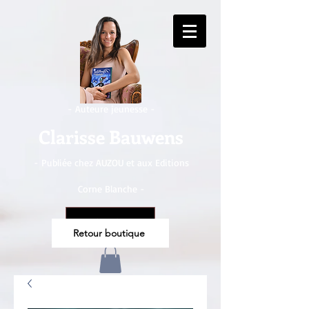
- Auteure jeunesse -
Clarisse Bauwens
- Publiée chez AUZOU et aux Editions
Corne Blanche -
CHF (CHF)
Retour boutique