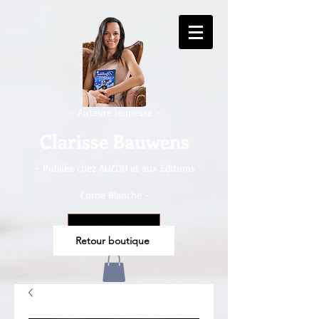
- Auteure jeunesse -
Clarisse Bauwens
- Publiée chez AUZOU et aux Editions
Corne Blanche -
CHF (CHF)
Retour boutique