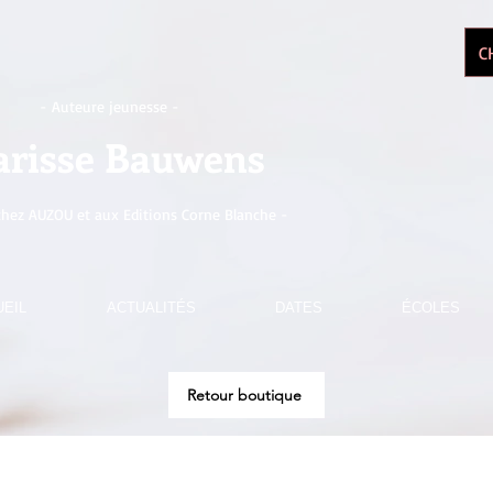
C
- Auteure jeunesse -
arisse Bauwens
chez AUZOU et aux Editions Corne Blanche -
EIL
ACTUALITÉS
DATES
ÉCOLES
Retour boutique