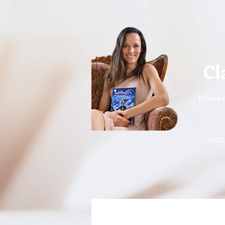
Cl
- Publiée 
ACCU