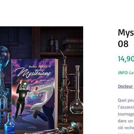
Mys
08
14,9
INFO: La
Docteur 
Quel peu
l’assass
tournage
dans un
clé rech