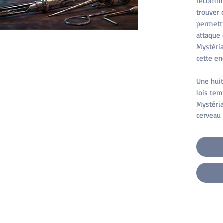
recomman
trouver 
permett
attaque
Mystéria
cette en
Une huit
lois tem
Mystéria
cerveau p