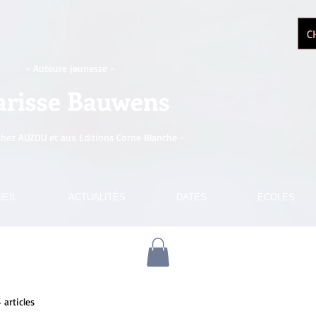
C
- Auteure jeunesse -
arisse Bauwens
chez AUZOU et aux Editions Corne Blanche -
EIL
ACTUALITÉS
DATES
ÉCOLES
4 articles