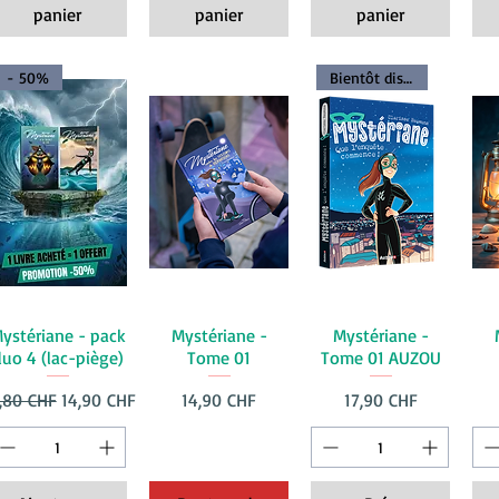
panier
panier
panier
- 50%
Bientôt dispo
ystériane - pack
Mystériane -
Mystériane -
uo 4 (lac-piège)
Tome 01
Tome 01 AUZOU
x original
Prix promotionnel
Prix
Prix
,80 CHF
14,90 CHF
14,90 CHF
17,90 CHF