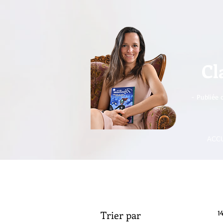
Cl
- Publiée 
ACCU
Trier par
1