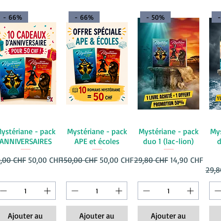
- 66%
- 66%
- 50%
ystériane - pack
Mystériane - pack
Mystériane - pack
Mys
ANNIVERSAIRES
APE et écoles
duo 1 (lac-lion)
d
x original
Prix promotionnel
Prix original
Prix promotionnel
Prix original
Prix promotion
0,00 CHF
50,00 CHF
150,00 CHF
50,00 CHF
29,80 CHF
14,90 CHF
Prix 
29,8
Ajouter au
Ajouter au
Ajouter au