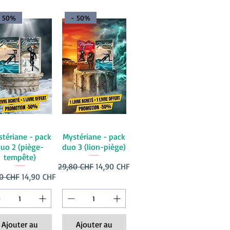
- 50%
- 50%
tériane - pack
Mystériane - pack
uo 2 (piège-
duo 3 (lion-piège)
tempête)
nel
Prix original
Prix promotionnel
29,80 CHF
14,90 CHF
original
Prix promotionnel
0 CHF
14,90 CHF
Ajouter au
Ajouter au