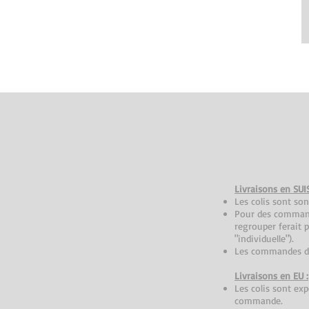
​Livraisons en SUI
Les colis sont son
Pour des commande
regrouper ferait 
"individuelle").
Les commandes de 
Livraisons en EU :
Les colis sont exp
commande.