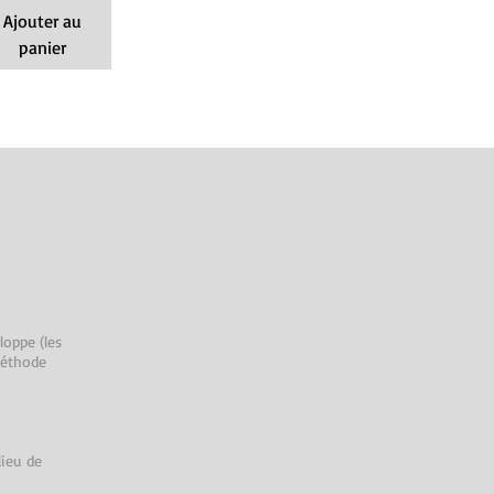
Ajouter au
panier
loppe (les
méthode
lieu de